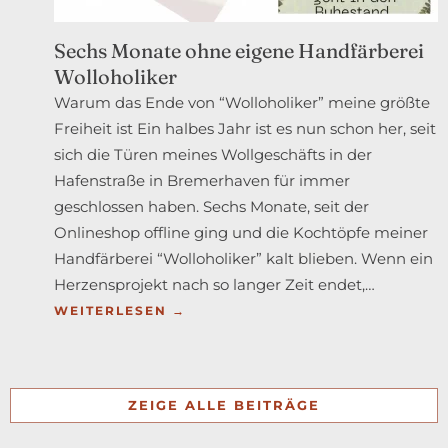
TAG
DES
Sechs Monate ohne eigene Handfärberei
MASSBANDS F
Wolloholiker
EIERN
Warum das Ende von “Wolloholiker” meine größte
Freiheit ist Ein halbes Jahr ist es nun schon her, seit
sich die Türen meines Wollgeschäfts in der
Hafenstraße in Bremerhaven für immer
geschlossen haben. Sechs Monate, seit der
Onlineshop offline ging und die Kochtöpfe meiner
Handfärberei “Wolloholiker” kalt blieben. Wenn ein
Herzensprojekt nach so langer Zeit endet,…
:
WEITERLESEN →
SECHS
MONATE
OHNE
ZEIGE ALLE BEITRÄGE
EIGENE
HANDFÄRBEREI