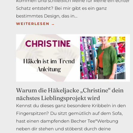
kommen und schließlich Reihe für Reihe ein echter
Schatz entsteht? Bei mir gibt es ein ganz
bestimmtes Design, das in…
:
WEITERLESEN →
DAS
AURELIA-
TUCH:
EIN
WOLLOHOLIKER-
KLASSIKER
SCHENKT
DIR
Warum die Häkeljacke „Christine“ dein
JETZT
nächstes Lieblingsprojekt wird
PURE
Kennst du dieses ganz besondere Kribbeln in den
STRICKFREUDE
Fingerspitzen? Du sitzt gemütlich auf dem Sofa,
hast einen dampfenden Becher Tee*Werbung
neben dir stehen und stöberst durch deine