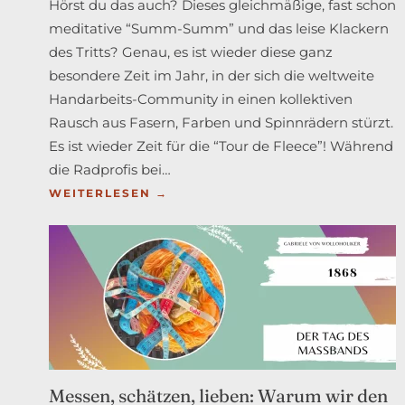
Hörst du das auch? Dieses gleichmäßige, fast schon
meditative “Summ-Summ” und das leise Klackern
des Tritts? Genau, es ist wieder diese ganz
besondere Zeit im Jahr, in der sich die weltweite
Handarbeits-Community in einen kollektiven
Rausch aus Fasern, Farben und Spinnrädern stürzt.
Es ist wieder Zeit für die “Tour de Fleece”! Während
die Radprofis bei…
:
WEITERLESEN →
AUF
DIE
PLÄTZE,
FERTIG,
DRALL!
MEIN
ZWISCHENSTAND
BEI
Messen, schätzen, lieben: Warum wir den
DER