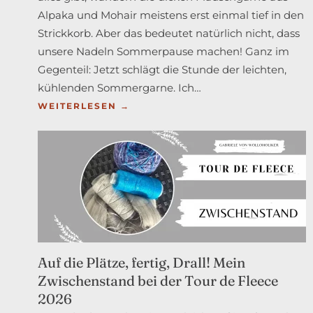
Alpaka und Mohair meistens erst einmal tief in den
Strickkorb. Aber das bedeutet natürlich nicht, dass
unsere Nadeln Sommerpause machen! Ganz im
Gegenteil: Jetzt schlägt die Stunde der leichten,
kühlenden Sommergarne. Ich…
:
WEITERLESEN →
RVO
AUS
BAUMWOLLE
UND
LEINEN:
DEIN
PERFEKTER
BEGLEITER
Auf die Plätze, fertig, Drall! Mein
FÜR
Zwischenstand bei der Tour de Fleece
HEISSE T
2026
AGE