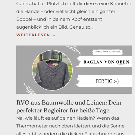
Garnschätze. Plötzlich fällt dir dieses eine Knäuel in
die Hände – oder vielleicht gleich ein ganzer
Bobbel – und in deinem Kopf entsteht
augenblicklich ein Bild. Genau so…
:
WEITERLESEN →
WARUM
DIE
HÄKELJACKE
„CHRISTINE“
DEIN
NÄCHSTES
LIEBLINGSPROJEKT
WIRD
RVO aus Baumwolle und Leinen: Dein
perfekter Begleiter für heiße Tage
Na, wie läuft es auf deinen Nadeln? Wenn das
Thermometer nach oben klettert und die Sonne
alles gibt, wandern die dicken Flauschgarne aus