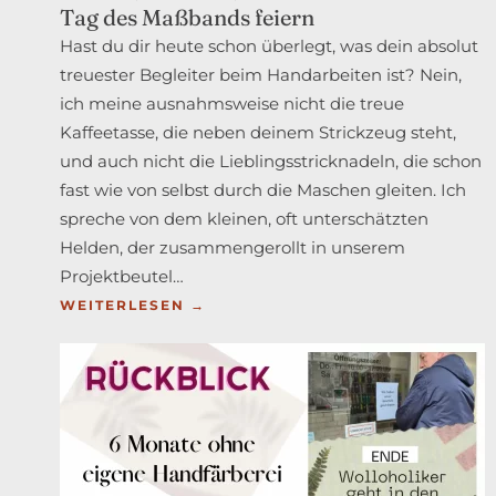
Tag des Maßbands feiern
TOUR
Hast du dir heute schon überlegt, was dein absolut
DE
treuester Begleiter beim Handarbeiten ist? Nein,
FLEECE
ich meine ausnahmsweise nicht die treue
2026
Kaffeetasse, die neben deinem Strickzeug steht,
und auch nicht die Lieblingsstricknadeln, die schon
fast wie von selbst durch die Maschen gleiten. Ich
spreche von dem kleinen, oft unterschätzten
Helden, der zusammengerollt in unserem
Projektbeutel…
:
WEITERLESEN →
MESSEN,
SCHÄTZEN,
LIEBEN:
WARUM
WIR
DEN