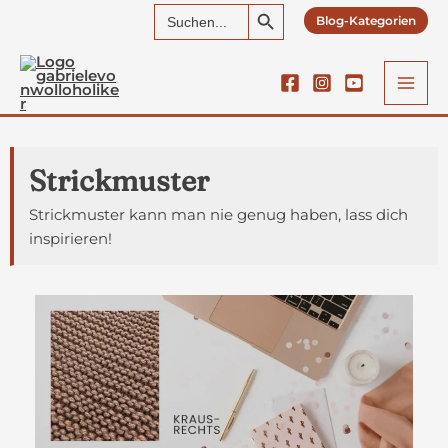
Search Button
Search
Zum
Blog-Kategorien
for:
Inhalt
springen
Strickmuster
Strickmuster kann man nie genug haben, lass dich
inspirieren!