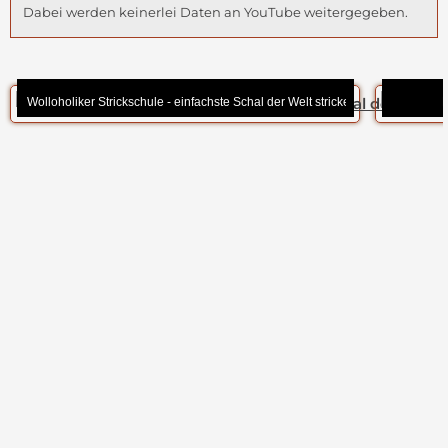
Dabei werden keinerlei Daten an YouTube weitergegeben.
Wolloholiker Strickschule - einfachste Schal der Welt stricken
B