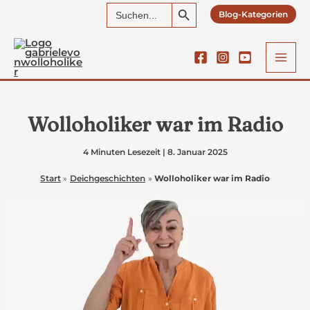
Search Button
Search
Zum
Blog-Kategorien
for:
Inhalt
springen
Wolloholiker war im Radio
4 Minuten Lesezeit
|
8. Januar 2025
Start
Deichgeschichten
Wolloholiker war im Radio