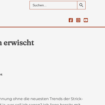
Search Button
Search
for:
h erwischt
ht
chnung ohne die neuesten Trends der Strick-
a, was soll ich sagen? Ich liege bereits mit