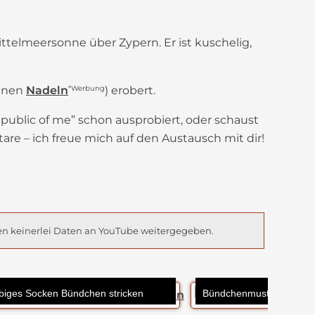
ttelmeersonne über Zypern. Er ist kuschelig,
einen
Nadeln
*Werbung
) erobert.
epublic of me” schon ausprobiert, oder schaust
re – ich freue mich auf den Austausch mit dir!
en keinerlei Daten an YouTube weitergegeben.
biges Socken Bündchen stricken
Bündchenmuster Deichpro