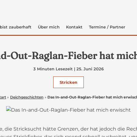
bist zauberhaft
Über mich
Kontakt
Termine / Partner
d-Out-Raglan-Fieber hat mic
3 Minuten Lesezeit
|
25. Juni 2026
Stricken
tart
Deichgeschichten
Das In-and-Out-Raglan-Fieber hat mich erwisc
, die Stricksucht hätte Grenzen, der hat jedoch die Re
 Strickfieber, das sich rasend schnell ausbreitet, und j