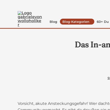
Zum
Inhalt
springen
Blog
Blog-Kategorien
60+ Du 
Das In-an
S
Vorsicht, akute Ansteckungsgefahr! Wer dachte
Community gemacht. Es gibt da draußen ein neues